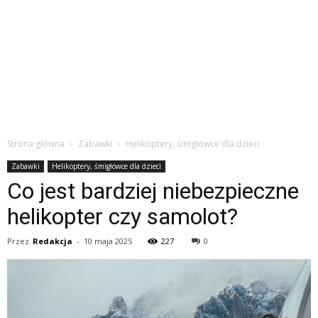
Strona główna
Zabawki
Helikoptery, śmigłowce dla dzieci
Zabawki
Helikoptery, śmigłowce dla dzieci
Co jest bardziej niebezpieczne
helikopter czy samolot?
Przez
Redakcja
-
10 maja 2025
227
0