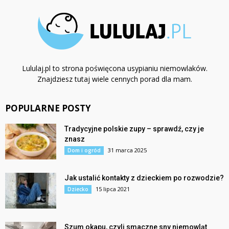
Lululaj.pl to strona poświęcona usypianiu niemowlaków.
Znajdziesz tutaj wiele cennych porad dla mam.
POPULARNE POSTY
Tradycyjne polskie zupy – sprawdź, czy je
znasz
31 marca 2025
Dom i ogród
Jak ustalić kontakty z dzieckiem po rozwodzie?
15 lipca 2021
Dziecko
Szum okapu, czyli smaczne sny niemowląt