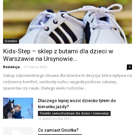
Dziecko
Kids-Step – sklep z butami dla dzieci w
Warszawie na Ursynowie...
Redakcja
-
31 marca 2026
0
Zakup odpowiedniego obuwia dla dziecka to decyzja, która wpływa na
codzienny komfort, swobodę ruchu i wygodę podczas zabawy,
spacerów czy nauki. Dlatego wielu rodziców...
Dlaczego lepiej wozić dziecko tyłem do
kierunku jazdy?
Foteliki samochodowe dla dzieci i niemowląt
12 października 2025
Co zamiast Gniotka?