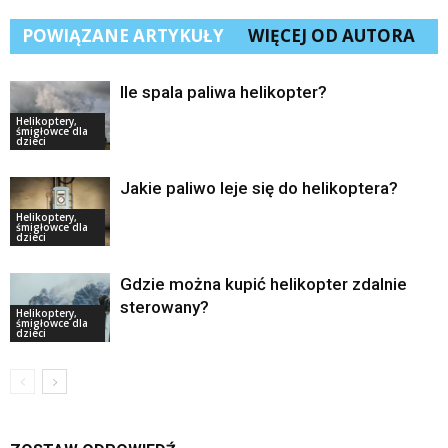
POWIĄZANE ARTYKUŁY
WIĘCEJ OD AUTORA
Ile spala paliwa helikopter?
Helikoptery,
śmigłowce dla
dzieci
Jakie paliwo leje się do helikoptera?
Helikoptery,
śmigłowce dla
dzieci
Gdzie można kupić helikopter zdalnie
sterowany?
Helikoptery,
śmigłowce dla
dzieci