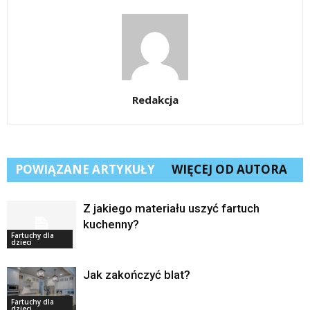
Redakcja
POWIĄZANE ARTYKUŁY
WIĘCEJ OD AUTORA
Z jakiego materiału uszyć fartuch
kuchenny?
Fartuchy dla
dzieci
Jak zakończyć blat?
Fartuchy dla
dzieci