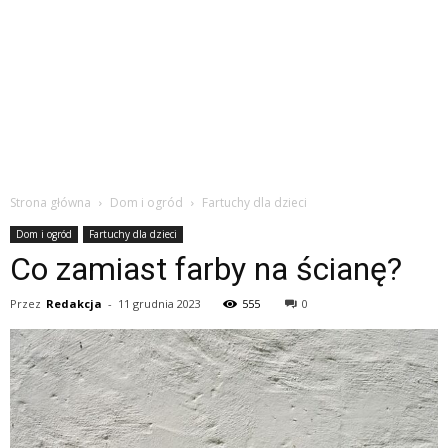
Strona główna
Dom i ogród
Fartuchy dla dzieci
Dom i ogród
Fartuchy dla dzieci
Co zamiast farby na ścianę?
Przez
Redakcja
-
11 grudnia 2023
555
0