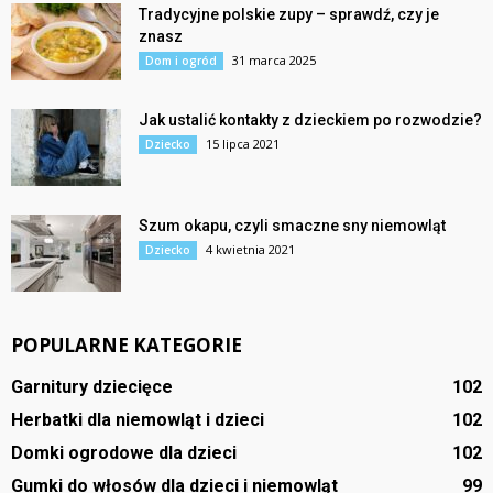
Tradycyjne polskie zupy – sprawdź, czy je
znasz
31 marca 2025
Dom i ogród
Jak ustalić kontakty z dzieckiem po rozwodzie?
15 lipca 2021
Dziecko
Szum okapu, czyli smaczne sny niemowląt
4 kwietnia 2021
Dziecko
POPULARNE KATEGORIE
Garnitury dziecięce
102
Herbatki dla niemowląt i dzieci
102
Domki ogrodowe dla dzieci
102
Gumki do włosów dla dzieci i niemowląt
99