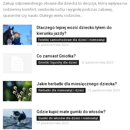
Zakup odpowiedniego obuwia dla dziecka to decyzja, która wpływa na
codzienny komfort, swobodę ruchu i wygodę podczas zabawy,
spacerów czy nauki. Dlatego wielu rodziców...
Dlaczego lepiej wozić dziecko tyłem do
kierunku jazdy?
Foteliki samochodowe dla dzieci i niemowląt
12 października 2025
Co zamiast Gniotka?
12 października 2025
Gniotki Squishy dla dzieci
Jakie herbatki dla miesięcznego dziecka?
12 października 2025
Herbatki dla niemowląt i dzieci
Gdzie kupić małe gumki do włosów?
Gumki do włosów dla dzieci i niemowląt
11 października 2025