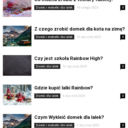
14 lutego 2025
Domki i mebelki dla lalek
0
Z czego zrobić domek dla kota na zimę?
16 stycznia 2025
Domki i mebelki dla lalek
0
Czy jest szkoła Rainbow High?
12 stycznia 2025
Domki dla lalek
0
Gdzie kupić lalki Rainbow?
6 stycznia 2025
Domki dla lalek
0
Czym Wykleić domek dla lalek?
3 stycznia 2025
Domki i mebelki dla lalek
0