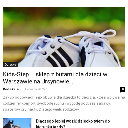
Dziecko
Kids-Step – sklep z butami dla dzieci w
Warszawie na Ursynowie...
Redakcja
-
31 marca 2026
0
Zakup odpowiedniego obuwia dla dziecka to decyzja, która wpływa na
codzienny komfort, swobodę ruchu i wygodę podczas zabawy,
spacerów czy nauki. Dlatego wielu rodziców...
Dlaczego lepiej wozić dziecko tyłem do
kierunku jazdy?