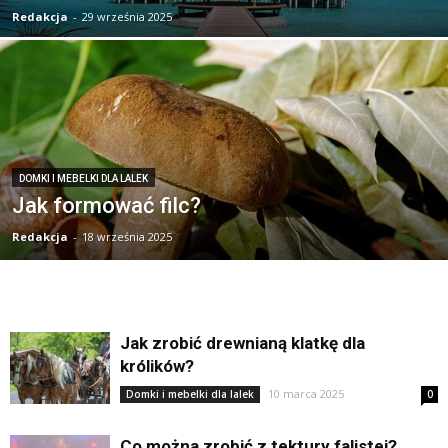
Redakcja
-
29 września 2025
DOMKI I MEBELKI DLA LALEK
Jak formować filc?
Redakcja
-
18 września 2025
Jak zrobić drewnianą klatkę dla
królików?
10 marca 2025
Domki i mebelki dla lalek
0
Co można zrobić z tektury falistej?