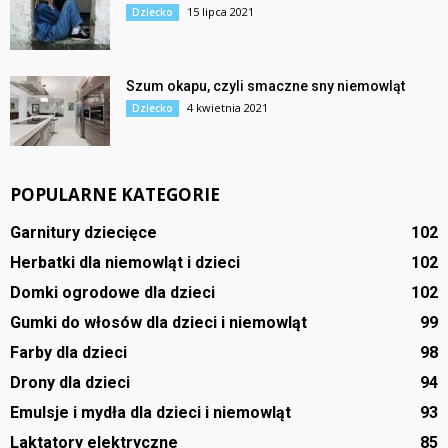
15 lipca 2021
Dziecko
Szum okapu, czyli smaczne sny niemowląt
4 kwietnia 2021
Dziecko
POPULARNE KATEGORIE
Garnitury dziecięce
102
Herbatki dla niemowląt i dzieci
102
Domki ogrodowe dla dzieci
102
Gumki do włosów dla dzieci i niemowląt
99
Farby dla dzieci
98
Drony dla dzieci
94
Emulsje i mydła dla dzieci i niemowląt
93
Laktatory elektryczne
85