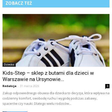
ZOBACZ TEŻ
Dziecko
Kids-Step – sklep z butami dla dzieci w
Warszawie na Ursynowie...
Redakcja
-
31 marca 2026
0
Zakup odpowiedniego obuwia dla dziecka to decyzja, która wpływa na
codzienny komfort, swobodę ruchu i wygodę podczas zabawy,
spacerów czy nauki. Dlatego wielu rodziców...