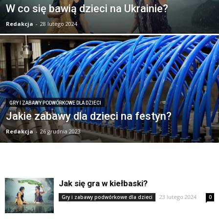
W co się bawią dzieci na Ukrainie?
Redakcja
-
28 lutego 2024
GRY I ZABAWY PODWÓRKOWE DLA DZIECI
Jakie zabawy dla dzieci na festyn?
Redakcja
-
26 grudnia 2023
Jak się gra w kiełbaski?
23 lutego 2024
Gry i zabawy podwórkowe dla dzieci
0