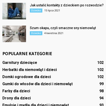
Jak ustalić kontakty z dzieckiem po rozwodzie?
15 lipca 2021
Dziecko
Szum okapu, czyli smaczne sny niemowląt
4 kwietnia 2021
Dziecko
POPULARNE KATEGORIE
Garnitury dziecięce
102
Herbatki dla niemowląt i dzieci
102
Domki ogrodowe dla dzieci
102
Gumki do włosów dla dzieci i niemowląt
99
Farby dla dzieci
98
Drony dla dzieci
94
Emulsje i mydła dla dzieci i niemowląt
93