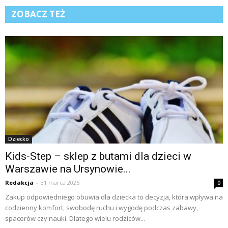
ZOBACZ TEŻ
Dziecko
Kids-Step – sklep z butami dla dzieci w
Warszawie na Ursynowie...
Redakcja
-
31 marca 2026
0
Zakup odpowiedniego obuwia dla dziecka to decyzja, która wpływa na
codzienny komfort, swobodę ruchu i wygodę podczas zabawy,
spacerów czy nauki. Dlatego wielu rodziców...